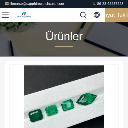
florence@sapphirewatchcase.com
86-23-68237223
Fiyat Tekli
Ürünler