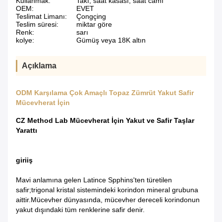
Kullanmak:
Takı, saat kasası, saat camı
OEM:
EVET
Teslimat Limanı:
Çongçing
Teslim süresi:
miktar göre
Renk:
sarı
kolye:
Gümüş veya 18K altın
Açıklama
ODM Karşılama Çok Amaçlı Topaz Zümrüt Yakut Safir
Mücevherat İçin
CZ Method Lab Mücevherat İçin Yakut ve Safir Taşlar
Yarattı
giriiş
Mavi anlamına gelen Latince Spphins'ten türetilen
safir;trigonal kristal sistemindeki korindon mineral grubuna
aittir.Mücevher dünyasında, mücevher dereceli korindonun
yakut dışındaki tüm renklerine safir denir.