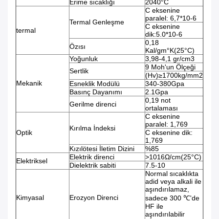
Erime sıcaklığı
2040°C
C eksenine
paralel: 6,7*10-6
Termal Genleşme
C eksenine
termal
dik:5.0*10-6
0,18
Özısı
Kal/gm°K(25°C)
Yoğunluk
3,98-4,1 gr/cm3
9 Moh'un Ölçeği
Sertlik
(Hv)≥1700kg/mm2
Mekanik
Esneklik Modülü
340-380Gpa
Basınç Dayanımı
2.1Gpa
0,19 not
Gerilme direnci
ortalaması
C eksenine
paralel: 1,769
Kırılma İndeksi
Optik
C eksenine dik:
1,769
Kızılötesi İletim Dizini
%85
Elektrik direnci
>1016Ω/cm(25°C)
Elektriksel
Dielektrik sabiti
7.5-10
Normal sıcaklıkta
adid veya alkali ile
aşındırılamaz,
Kimyasal
Erozyon Direnci
sadece 300 ℃'de
HF ile
aşındırılabilir