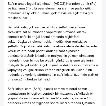
Safirin ana bileşeni alüminadır (Al2O3).Korindon demir (Fe)
ve titanyum (Ti) gibi eser elementler içerir ve parlak gök
mavisinin en iyi olduğu mavi, gök mavisi ve açık mavi gibi
renkler sunar.
Sentetik safir, çok sert ve oldukça şeffaf olan yüksek
sıcaklıkta saf alüminadan yapılmıştır.Kimyasal olarak
sentetik safir ile doğal kristal arasında hiçbir fark
yoktur.Başka bir element eklenmediğinden renksiz ve
şeffaftır.Orijinal sentetik safir, bir elmas aletle diskler halinde
kesilir ve ardından parlatılarak bir saat aynasına
dönüştürülür.Safir kristallerin maliyetinin yüksek olmasının
nedenlerinden biri de bu olabilir çünkü bu işleme aletlerinin
maliyeti de yüksektir.Birçok inşaat ve dekorasyon malzemesi
yapay taş vb. gibi silikon-karbon bileşikleri de kullanır, bu
nedenle bu yerlerle sürtünmenin safir kristal üzerinde çizikler
bırakacağını herkes bilmelidir.
Safir kristal cam (Safir), plastik cam ve mineral camın
avantajlarını birleştiren sentetik bir malzemedir.Yüksek bir
yoğunluğa ve 9 derecelik bir sertliğe sahiptir, sadece 10
derecelik elmas sertliğinden sonra ikinci sıradadır.Çizilmesi