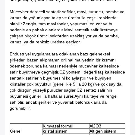
Mücevher dereceli sentetik safirler, mavi, turuncu, pembe ve
kırmızıda yoğunlaşan talep ve üretim ile çeşitli renklerde
olabilir.Zengin, tam mavi tonlar, yapılması en zor ve bu
nedenle en pahalı olanlardır.Mavi sentetik safir üretmeye
çalışan birçok üretici sektörden uzaklaşıyor ya da pembe,
kırmızı ya da renksiz üretime geçiyor.
Endüstriyel uygulamalara odaklanan bazı geleneksel
şirketler, bazen ekipmanın orijinal maliyetinin bir kısmını
ödemek zorunda kalması nedeniyle mücevher kalitesinde
safir büyütmeye geçmiştir.CZ yöntemi, değerli taş kalitesinde
sentetik safirlerin büyümesini kolaylaştırır ve büyüyen
kristaller çok büyüktür (genellikle 5 ila 20 kg) ve çok sayıda
çok düzgün yüzeyli pürüzler sağlar.CZ sentez safirinin
büyümesi günler ila haftalar sürer.Aynı kaliteye ve renge
sahiptir, ancak şeritler ve yuvarlak baloncuklarla da
görünebilir.
Kimyasal formül
Al2O3
Genel
kristal sistem
Altıgen sistem