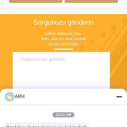
Sorgunuzu gönderin
Lütfen talebinizi bize 
iletin, size en kısa sürede 
cevap vereceğiz.
ARH
Göndermek
10:21 AM