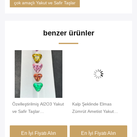
çok amaçlı Yakut ve Safir Taşlar
benzer ürünler
n
Özelleştirilmiş Al2O3 Yakut
Kalp Şeklinde Elmas
Ço
ve Safir Taşlar
Zümrüt Ametist Yakut
Sa
Laboratuvarı Yüzükler İçin
Zümrüt Safir Topaz OEM
Şek
Prenses Kesimi Oluşturdu
Hizmeti
En İyi Fiyatı Alın
En İyi Fiyatı Alın