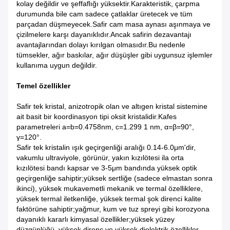
kolay değildir ve şeffaflığı yüksektir.Karakteristik, çarpma
durumunda bile cam sadece çatlaklar üretecek ve tüm
parçadan düşmeyecek.Safir cam masa aynası aşınmaya ve
çizilmelere karşı dayanıklıdır.Ancak safirin dezavantajı
avantajlarından dolayı kırılgan olmasıdır.Bu nedenle
tümsekler, ağır baskılar, ağır düşüşler gibi uygunsuz işlemler
kullanıma uygun değildir.
Temel özellikler
Safir tek kristal, anizotropik olan ve altıgen kristal sistemine
ait basit bir koordinasyon tipi oksit kristalidir.Kafes
parametreleri a=b=0.4758nm, c=1.299 1 nm, α=β=90°,
γ=120°.
Safir tek kristalin ışık geçirgenliği aralığı 0.14-6.0μm'dir,
vakumlu ultraviyole, görünür, yakın kızılötesi ila orta
kızılötesi bandı kapsar ve 3-5μm bandında yüksek optik
geçirgenliğe sahiptir;yüksek sertliğe (sadece elmastan sonra
ikinci), yüksek mukavemetli mekanik ve termal özelliklere,
yüksek termal iletkenliğe, yüksek termal şok direnci kalite
faktörüne sahiptir;yağmur, kum ve tuz spreyi gibi korozyona
dayanıklı kararlı kimyasal özellikler;yüksek yüzey
düzgünlüğü, yüksek direnç ve yüksek dielektrik özellikler.