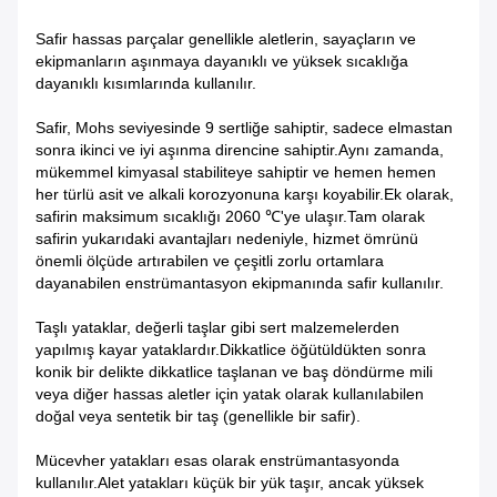
Safir hassas parçalar genellikle aletlerin, sayaçların ve
ekipmanların aşınmaya dayanıklı ve yüksek sıcaklığa
dayanıklı kısımlarında kullanılır.
Safir, Mohs seviyesinde 9 sertliğe sahiptir, sadece elmastan
sonra ikinci ve iyi aşınma direncine sahiptir.Aynı zamanda,
mükemmel kimyasal stabiliteye sahiptir ve hemen hemen
her türlü asit ve alkali korozyonuna karşı koyabilir.Ek olarak,
safirin maksimum sıcaklığı 2060 ℃'ye ulaşır.Tam olarak
safirin yukarıdaki avantajları nedeniyle, hizmet ömrünü
önemli ölçüde artırabilen ve çeşitli zorlu ortamlara
dayanabilen enstrümantasyon ekipmanında safir kullanılır.
Taşlı yataklar, değerli taşlar gibi sert malzemelerden
yapılmış kayar yataklardır.Dikkatlice öğütüldükten sonra
konik bir delikte dikkatlice taşlanan ve baş döndürme mili
veya diğer hassas aletler için yatak olarak kullanılabilen
doğal veya sentetik bir taş (genellikle bir safir).
Mücevher yatakları esas olarak enstrümantasyonda
kullanılır.Alet yatakları küçük bir yük taşır, ancak yüksek