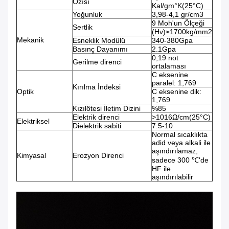
Özısı
Kal/gm°K(25°C)
Yoğunluk
3,98-4,1 gr/cm3
9 Moh'un Ölçeği
Sertlik
(Hv)≥1700kg/mm2
Mekanik
Esneklik Modülü
340-380Gpa
Basınç Dayanımı
2.1Gpa
0,19 not
Gerilme direnci
ortalaması
C eksenine
paralel: 1,769
Kırılma İndeksi
Optik
C eksenine dik:
1,769
Kızılötesi İletim Dizini
%85
Elektrik direnci
>1016Ω/cm(25°C)
Elektriksel
Dielektrik sabiti
7.5-10
Normal sıcaklıkta
adid veya alkali ile
aşındırılamaz,
Kimyasal
Erozyon Direnci
sadece 300 ℃'de
HF ile
aşındırılabilir