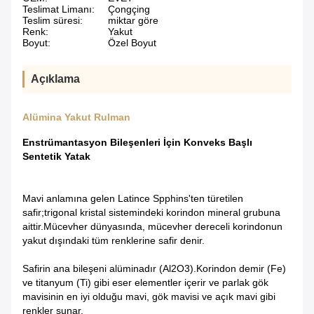
Teslimat Limanı:
Çongçing
Teslim süresi:
miktar göre
Renk:
Yakut
Boyut:
Özel Boyut
Açıklama
Alümina Yakut Rulman
Enstrümantasyon Bileşenleri İçin Konveks Başlı
Sentetik Yatak
Mavi anlamına gelen Latince Spphins'ten türetilen
safir;trigonal kristal sistemindeki korindon mineral grubuna
aittir.Mücevher dünyasında, mücevher dereceli korindonun
yakut dışındaki tüm renklerine safir denir.
Safirin ana bileşeni alüminadır (Al2O3).Korindon demir (Fe)
ve titanyum (Ti) gibi eser elementler içerir ve parlak gök
mavisinin en iyi olduğu mavi, gök mavisi ve açık mavi gibi
renkler sunar.