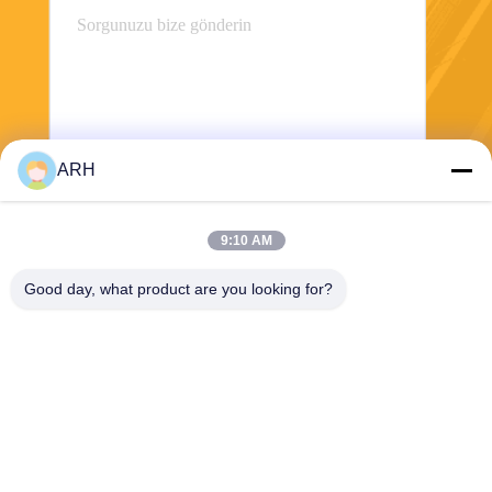
ARH
Göndermek
9:10 AM
Good day, what product are you looking for?
ARH Sapphire Co., Ltd
florence@sapphirewatchcas
e.com