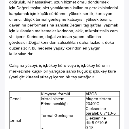
doğruluk, iyi hassasiyet, uzun hizmet ömrü döndürmek
için.Değerli taşlar, alet yataklarının kullanım gereksinimlerini
karşılamak için küçük sürtünme, yüksek sertlik, korozyon
direnci, düşük termal genleşme katsayısı, yüksek basınç
dayanımı performansına sahiptir.Değerli taş şaftları yapmak
için kullanılan malzemeler korindon, akik, mikrokristalin cam
vb. içerir. Korindon, doğal ve insan yapımı alümina
gövdesidir.Doğal korindon safsızlıkları daha fazladır, doku
düzensizdir, bu nedenle yapay korindon en yaygın
kullanılanıdır.
Çalışma yüzeyi, iç içbükey küre veya iç içbükey kürenin
merkezinde küçük bir yarıçapa sahip küçük iç içbükey küre
(yani çift küresel yüzey) içeren bir taş yatağıdır.
Kimyasal formül
Al2O3
Genel
kristal sistem
Altıgen sistem
Erime sıcaklığı
2040°C
C eksenine
paralel: 6,7*10-6
Termal Genleşme
C eksenine
termal
dik:5.0*10-6
0,18