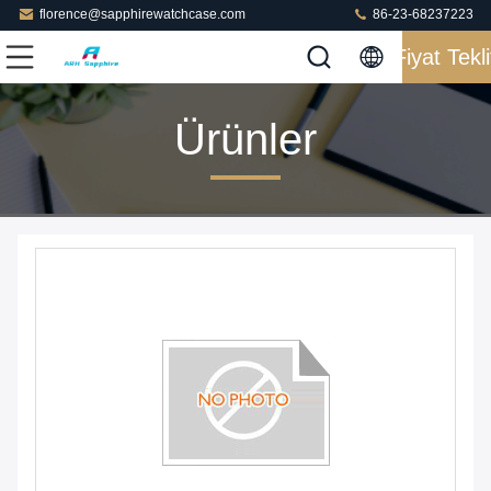
florence@sapphirewatchcase.com
86-23-68237223
Fiyat Tekli
Ürünler