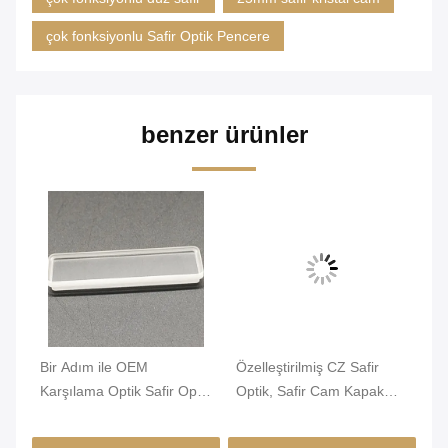
çok fonksiyonlu Safir Optik Pencere
benzer ürünler
Bir Adım ile OEM
Özelleştirilmiş CZ Safir
Ko
Karşılama Optik Safir Optik
Optik, Safir Cam Kapak
Se
Pencere Şeffaf
Çift Taraflı
Me