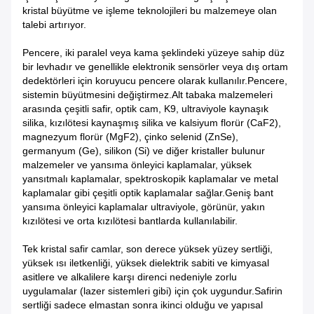
kristal büyütme ve işleme teknolojileri bu malzemeye olan
talebi artırıyor.
Pencere, iki paralel veya kama şeklindeki yüzeye sahip düz
bir levhadır ve genellikle elektronik sensörler veya dış ortam
dedektörleri için koruyucu pencere olarak kullanılır.Pencere,
sistemin büyütmesini değiştirmez.Alt tabaka malzemeleri
arasında çeşitli safir, optik cam, K9, ultraviyole kaynaşık
silika, kızılötesi kaynaşmış silika ve kalsiyum florür (CaF2),
magnezyum florür (MgF2), çinko selenid (ZnSe),
germanyum (Ge), silikon (Si) ve diğer kristaller bulunur
malzemeler ve yansıma önleyici kaplamalar, yüksek
yansıtmalı kaplamalar, spektroskopik kaplamalar ve metal
kaplamalar gibi çeşitli optik kaplamalar sağlar.Geniş bant
yansıma önleyici kaplamalar ultraviyole, görünür, yakın
kızılötesi ve orta kızılötesi bantlarda kullanılabilir.
Tek kristal safir camlar, son derece yüksek yüzey sertliği,
yüksek ısı iletkenliği, yüksek dielektrik sabiti ve kimyasal
asitlere ve alkalilere karşı direnci nedeniyle zorlu
uygulamalar (lazer sistemleri gibi) için çok uygundur.Safirin
sertliği sadece elmastan sonra ikinci olduğu ve yapısal