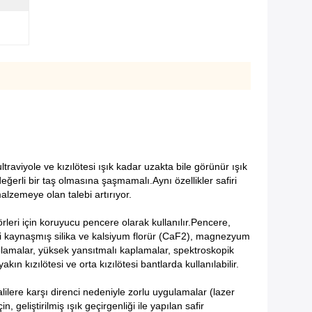
traviyole ve kızılötesi ışık kadar uzakta bile görünür ışık
değerli bir taş olmasına şaşmamalı.Aynı özellikler safiri
alzemeye olan talebi artırıyor.
rleri için koruyucu pencere olarak kullanılır.Pencere,
tesi kaynaşmış silika ve kalsiyum florür (CaF2), magnezyum
plamalar, yüksek yansıtmalı kaplamalar, spektroskopik
n kızılötesi ve orta kızılötesi bantlarda kullanılabilir.
kalilere karşı direnci nedeniyle zorlu uygulamalar (lazer
geliştirilmiş ışık geçirgenliği ile yapılan safir