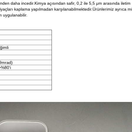
nden daha incedir.Kimya açısından safir, 0,2 ile 5,5 μm arasında iletim i
yaçları kaplama yapılmadan karşılanabilmektedir.Ürünlerimiz ayrıca müşt
em uygulanabilir.
ğimli
.9mrad)
>%80'i