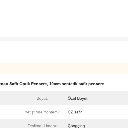
narı Safir Optik Pencere
,
10mm sentetik safir pencere
Boyut:
Özel Boyut
Yetiştirme Yöntemi:
CZ safir
Teslimat Limanı:
Çongçing