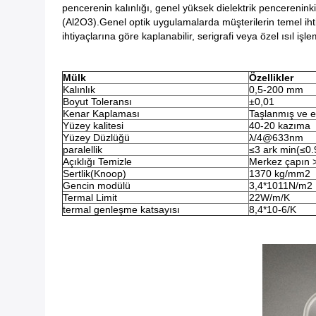
pencerenin kalınlığı, genel yüksek dielektrik pencereninki
(Al2O3).Genel optik uygulamalarda müşterilerin temel ihti
ihtiyaçlarına göre kaplanabilir, serigrafi veya özel ısıl işl
Mülk
Özellikler
Kalınlık
0,5-200 mm
Boyut Toleransı
±0,01
Kenar Kaplaması
Taşlanmış ve e
Yüzey kalitesi
40-20 kazıma
Yüzey Düzlüğü
λ/4@633nm
paralellik
≤3 ark min(≤0
Açıklığı Temizle
Merkez çapın 
Sertlik(Knoop)
1370 kg/mm2
Gencin modülü
3,4*1011N/m2
Termal Limit
22W/m/K
termal genleşme katsayısı
8,4*10-6/K