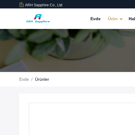
ARH Sapphire Co., Ltd
Evde
Ürün
Ha
Evde
/
Ürünler