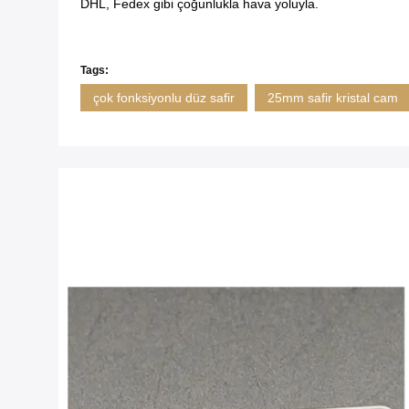
DHL, Fedex gibi çoğunlukla hava yoluyla.
Tags:
çok fonksiyonlu düz safir
25mm safir kristal cam