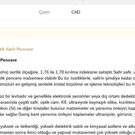
Çizim:
CAD
tik Safir Pencere
k Pencere
sertlik ölçeğine, 1,76 ila 1,78 kırılma indeksine sahiptir.Safir safir, ul
ptik pencere malzemesi olabilir.Bu tür özelliklerle, safirin şimdiye kadar 
ümüzün en gelişmiş sentetik kristal büyütme ve işleme teknolojileri bu m
z bir levhadır ve genellikle elektronik sensörler veya dış ortam dedektö
rasında çeşitli safir, optik cam, K9, ultraviyole kaynaşık silika, kızılö
ikon (Si) ve diğer kristaller bulunur malzemeler ve yansıma önleyici ka
r sağlar.Geniş bant yansıma önleyici kaplamalar ultraviyole, görünür, yakı
yüksek ısı iletkenliği, yüksek dielektrik sabiti ve kimyasal asitlere ve al
elmastan sonra ikinci olduğu ve yapısal mukavemeti çok yüksek olduğu için, 