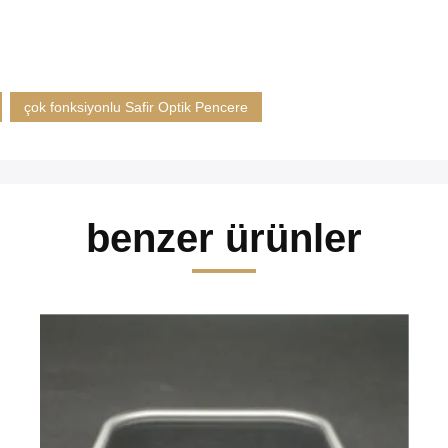
çok fonksiyonlu Safir Optik Pencere
benzer ürünler