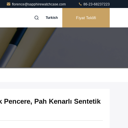
florence@sapphirewatchcase.com
86-23-68237223
Fiyat Teklifi
Turkish
k Pencere, Pah Kenarlı Sentetik