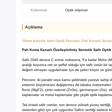
Kullanmak:
Optik ekipman
Açıklama
10mm Kalınlık Safir Optik Pencere, Pah Kenarlı Sente
Pah Kırma Kenarlı Özelleştirilmiş Sentetik Safir Opti
Safir 2040 derece C erime noktasına, 9'a kadar Mohs (Mohs) 
aralığı boyunca net ve şeffaf olduğu için safir üstün bir o
değerli olmayan uygulamalar için de çekici kılıyor ve gün
Pencere, iki paralel veya kama şeklindeki yüzeye sahip dü
sistemin büyütmesini değiştirmez.Alt tabaka malzemeleri a
florür (MgF2), çinko selenid (ZnSe), germanyum (Ge), sil
kaplamalar ve metal kaplamalar gibi çeşitli optik kaplamala
Tek kristal safir camlar, son derece yüksek yüzey sertliği, 
sistemleri gibi) için çok uygundur.Safirin sertliği sadece 